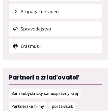
Propagačné video
Spravodajstvo
Erasmus+
Partneri a zriaďovateľ
(otvorí sa v nov
Banskobystrický samosprávny kraj
(otvorí sa v novom 
Partnerské firmy
portalvs.sk