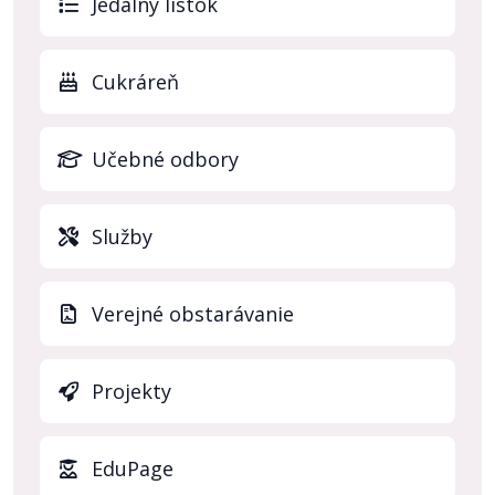
(otvo
Jedálny lístok
Cukráreň
Učebné odbory
Služby
Verejné obstarávanie
Projekty
(otvo
EduPage