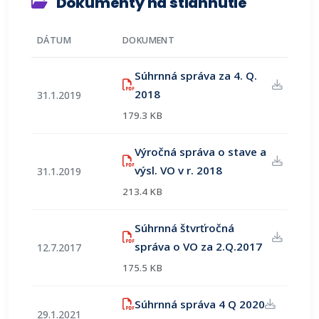
Dokumenty na stiahnutie
DÁTUM
DOKUMENT
Súhrnná správa za 4. Q.
(otvorí sa v novom okne)
2018
31.1.2019
179.3 KB
Výročná správa o stave a
(otvorí sa v novo
výsl. VO v r. 2018
31.1.2019
213.4 KB
Súhrnná štvrťročná
(otvorí sa
správa o VO za 2.Q.2017
12.7.2017
175.5 KB
(otvorí sa
Súhrnná správa 4 Q 2020
29.1.2021