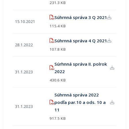
231.3 KB
(otvorí sa
Súhrnná správa 3 Q 2021
15.10.2021
115.4 KB
(otvorí sa
Súhrnná správa 4 Q 2021
28.1.2022
107.8 KB
Súrhnná správa II. polrok
(otvorí sa v novom okne)
2022
31.1.2023
430.6 KB
Súhrnná správa 2022
podľa par.10 a ods. 10 a
31.1.2023
(otvorí sa v novom okne)
11
917.5 KB