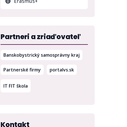
Erasmus+
Partneri a zriaďovateľ
(otvorí sa v novom o
Banskobystrický samosprávny kraj
(otvorí sa v novom okne
Partnerské firmy
portalvs.sk
IT FIT škola
Kontakt