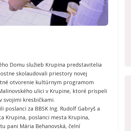
lého Domu služieb Krupina predstavitelia
ostne skolaudovali priestory novej
ostné otvorenie kultúrnym programom
Malinovského ulici v Krupine, ktoré prispeli
v svojimi kresbičkami.
li poslanci za BBSK Ing. Rudolf Gabryš a
ta Krupina, poslanci mesta Krupina,
u pani Mária Behanovská, čelní