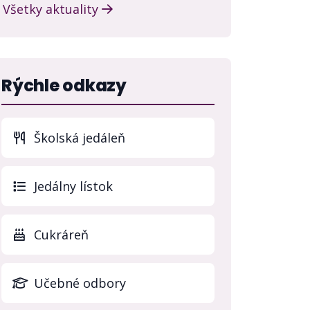
Všetky aktuality
Rýchle odkazy
Školská jedáleň
(otvorí sa v novo
Jedálny lístok
Cukráreň
Učebné odbory