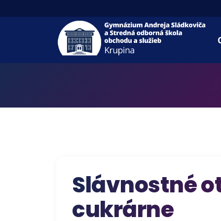
Slávnostné o
cukrárne