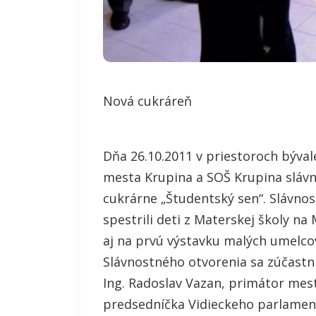
Nová cukráreň
Dňa 26.10.2011 v priestoroch býva
mesta Krupina a SOŠ Krupina slávn
cukrárne „Študentský sen“. Slávn
spestrili deti z Materskej školy na 
aj na prvú výstavku malých umelco
Slávnostného otvorenia sa zúčastni
Ing. Radoslav Vazan, primátor mes
predsedníčka Vidieckeho parlament