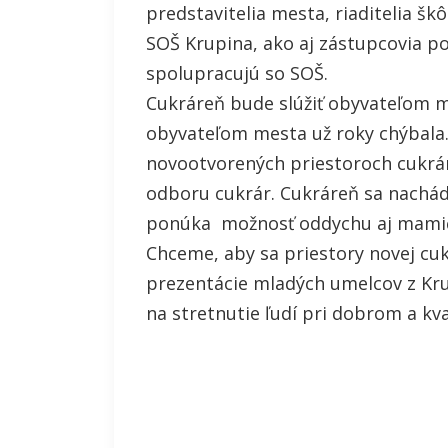
predstavitelia mesta, riaditelia šk
SOŠ Krupina, ako aj zástupcovia p
spolupracujú so SOŠ.
Cukráreň bude slúžiť obyvateľom 
obyvateľom mesta už roky chýbala
novootvorených priestoroch cukrár
odboru cukrár. Cukráreň sa nachád
ponúka možnosť oddychu aj mamič
Chceme, aby sa priestory novej cuk
prezentácie mladých umelcov z Kr
na stretnutie ľudí pri dobrom a kv
Mgr. Anna B
riaditeľk