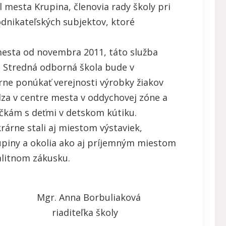
ôl mesta Krupina, členovia rady školy pri
odnikateľských subjektov, ktoré
mesta od novembra 2011, táto služba
. Stredná odborná škola bude v
ne ponúkať verejnosti výrobky žiakov
za v centre mesta v oddychovej zóne a
kám s deťmi v detskom kútiku.
rárne stali aj miestom výstaviek,
upiny a okolia ako aj príjemným miestom
alitnom zákusku.
orbuliaková
a školy