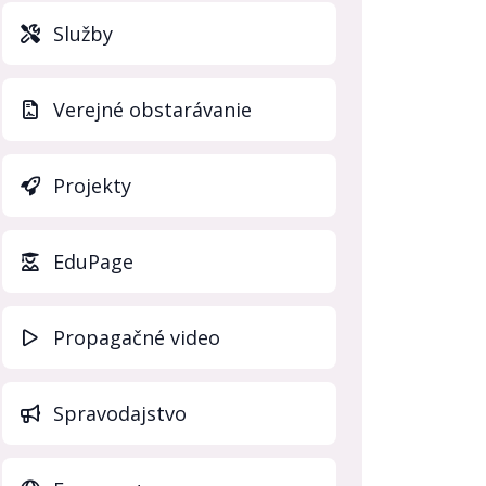
Služby
Verejné obstarávanie
Projekty
(otvorí sa v novo
EduPage
Propagačné video
Spravodajstvo