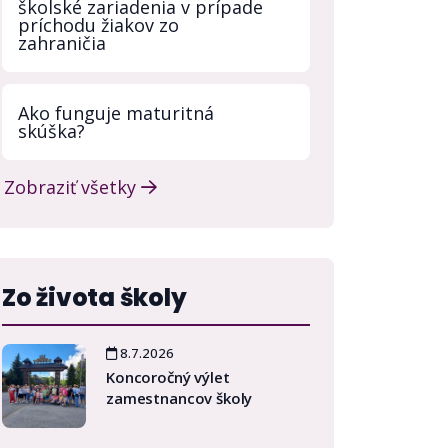
školské zariadenia v prípade
príchodu žiakov zo
zahraničia
Ako funguje maturitná
skúška?
Zobraziť všetky
Zo života školy
8.7.2026
Koncoročný výlet
zamestnancov školy